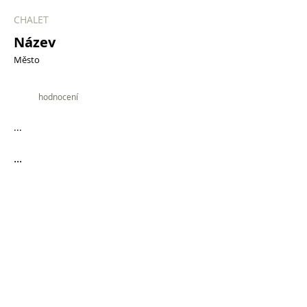
CHALET
Název
Město
9.9
hodnocení
...
...