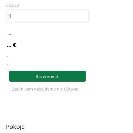
ODJEZD
...
... €
.
.
Rezervovat
Zatím vám nebudeme nic účtovat
Pokoje