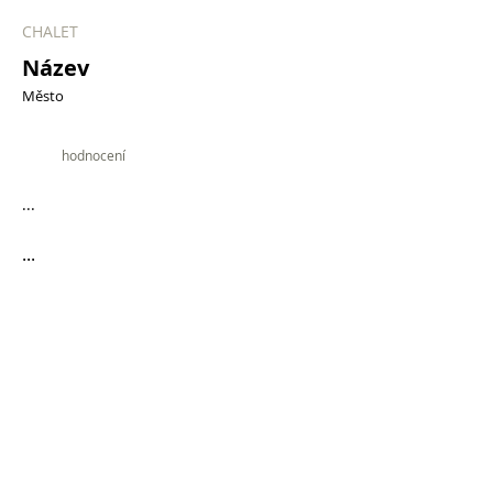
CHALET
Název
Město
9.9
hodnocení
...
...