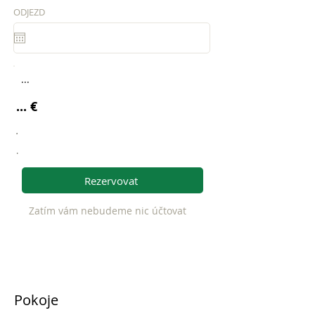
ODJEZD
...
... €
.
.
Rezervovat
Zatím vám nebudeme nic účtovat
Pokoje