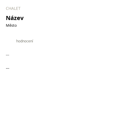
CHALET
Název
Město
9.9
hodnocení
...
...