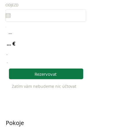
ODJEZD
...
... €
.
.
Rezervovat
Zatím vám nebudeme nic účtovat
Pokoje