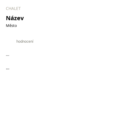
CHALET
Název
Město
9.9
hodnocení
...
...