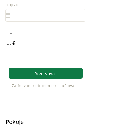
ODJEZD
...
... €
.
.
Rezervovat
Zatím vám nebudeme nic účtovat
Pokoje