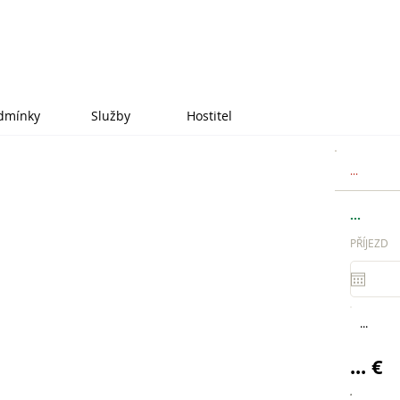
dmínky
Služby
Hostitel
...
...
PŘÍJEZD
...
... €
.