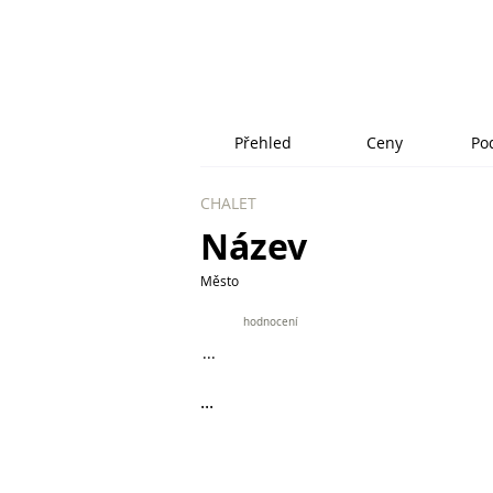
Přehled
Ceny
Po
CHALET
Název
Město
9.9
hodnocení
...
...