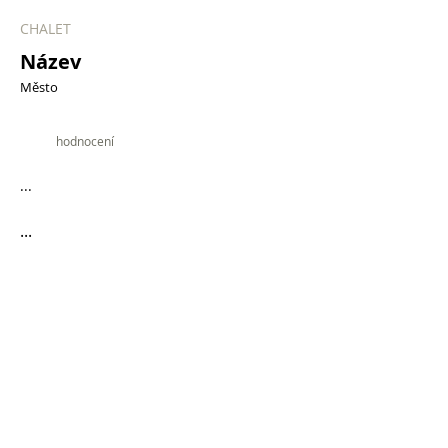
CHALET
Název
Město
9.9
hodnocení
...
...