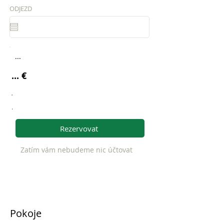
ODJEZD
...
... €
.
.
Rezervovat
Zatím vám nebudeme nic účtovat
Pokoje