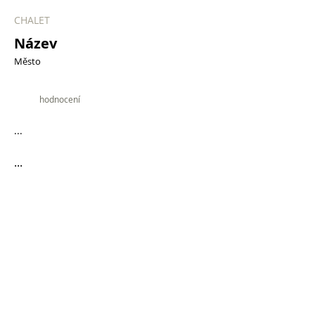
CHALET
Název
Město
9.9
hodnocení
...
...