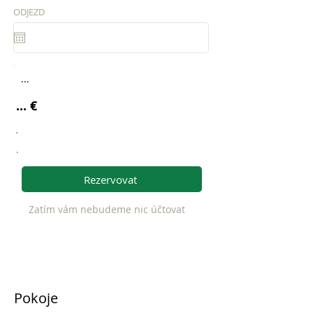
ODJEZD
...
... €
.
.
Rezervovat
Zatím vám nebudeme nic účtovat
Pokoje