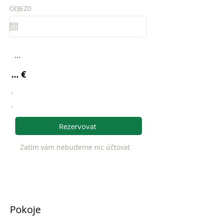
ODJEZD
...
... €
.
.
Rezervovat
Zatím vám nebudeme nic účtovat
Pokoje