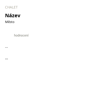
CHALET
Název
Město
9.9
hodnocení
...
...