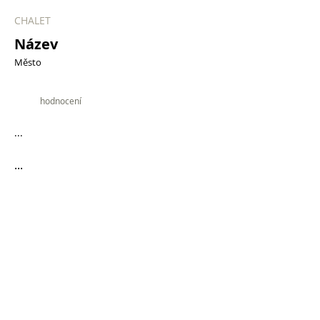
CHALET
Název
Město
9.9
hodnocení
...
...