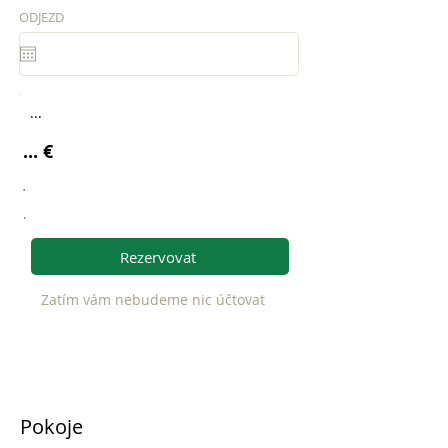
ODJEZD
...
... €
.
.
Rezervovat
Zatím vám nebudeme nic účtovat
Pokoje