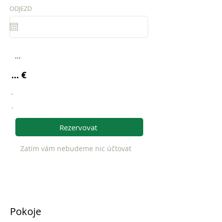
ODJEZD
...
... €
.
.
Rezervovat
Zatím vám nebudeme nic účtovat
Pokoje