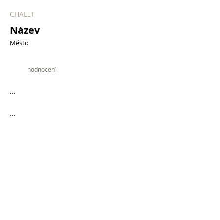
CHALET
Název
Město
9.9
hodnocení
...
...