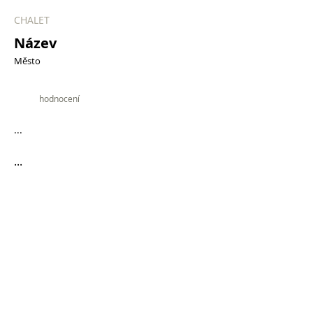
CHALET
Název
Město
9.9
hodnocení
...
...