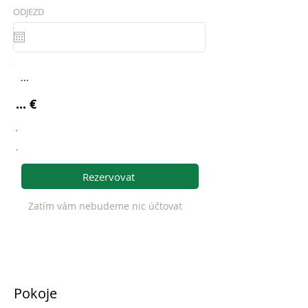
ODJEZD
...
... €
.
.
Rezervovat
Zatím vám nebudeme nic účtovat
Pokoje