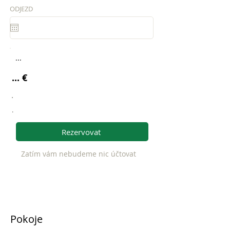
ODJEZD
...
... €
.
.
Rezervovat
Zatím vám nebudeme nic účtovat
Pokoje