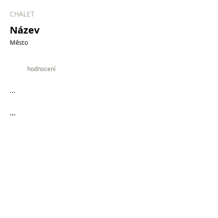
CHALET
Název
Město
9.9
hodnocení
...
...