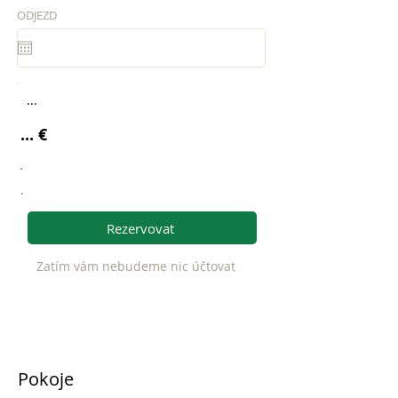
ODJEZD
...
... €
.
.
Rezervovat
Zatím vám nebudeme nic účtovat
Pokoje