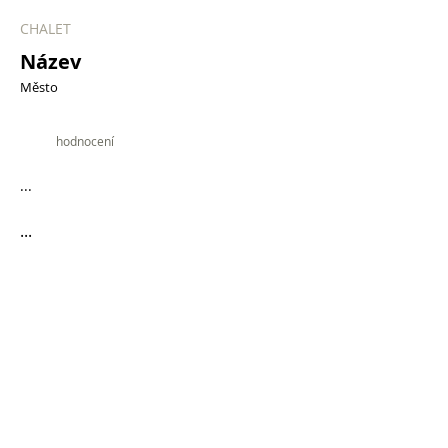
CHALET
Název
Město
9.9
hodnocení
...
...