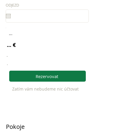
ODJEZD
...
... €
.
.
Rezervovat
Zatím vám nebudeme nic účtovat
Pokoje