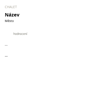
CHALET
Název
Město
9.9
hodnocení
...
...