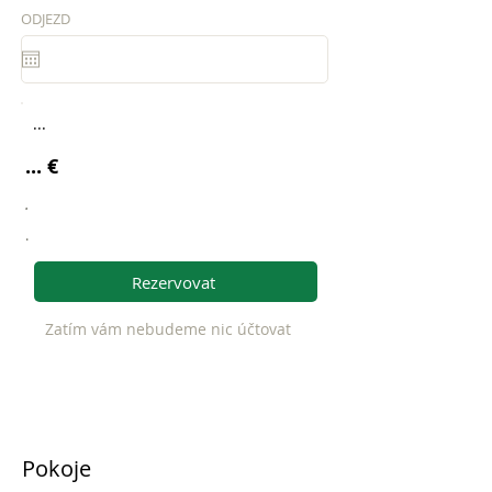
ODJEZD
...
... €
.
.
Rezervovat
Zatím vám nebudeme nic účtovat
Pokoje