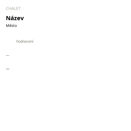
CHALET
Název
Město
9.9
hodnocení
...
...