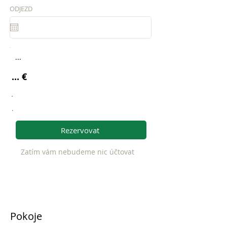
ODJEZD
...
... €
.
.
Rezervovat
Zatím vám nebudeme nic účtovat
Pokoje