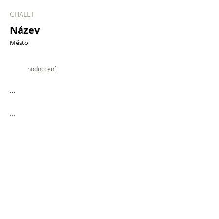
CHALET
Název
Město
9.9
hodnocení
...
...