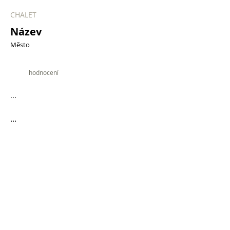
CHALET
Název
Město
9.9
hodnocení
...
...