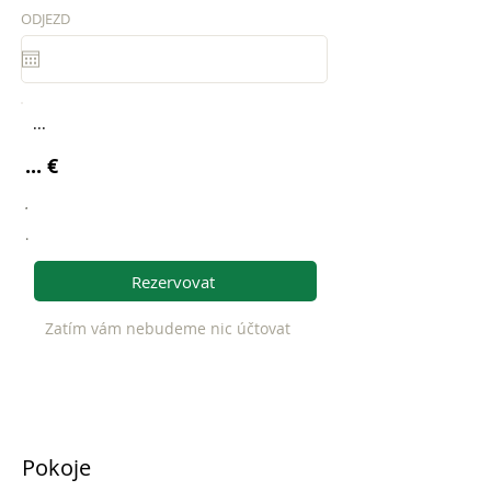
ODJEZD
...
... €
.
.
Rezervovat
Zatím vám nebudeme nic účtovat
Pokoje