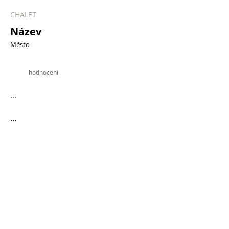
CHALET
Název
Město
9.9
hodnocení
...
...