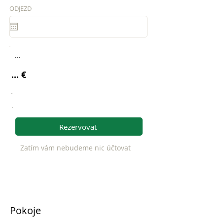
ODJEZD
...
... €
.
.
Rezervovat
Zatím vám nebudeme nic účtovat
Pokoje