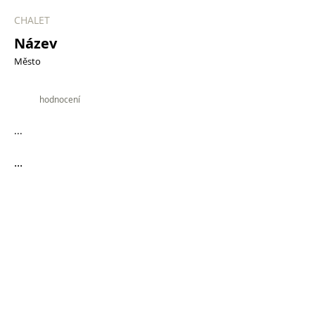
CHALET
Název
Město
9.9
hodnocení
...
...