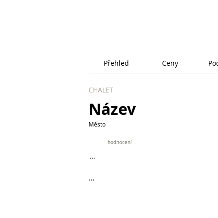
Přehled
Ceny
Po
CHALET
Název
Město
9.9
hodnocení
...
...