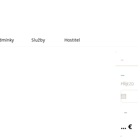
dmínky
Služby
Hostitel
...
...
PŘÍJEZD
...
... €
.