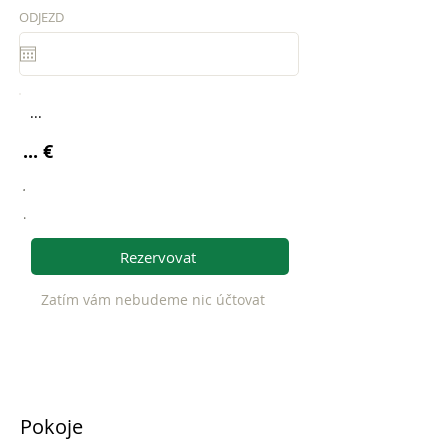
ODJEZD
...
... €
.
.
Rezervovat
Zatím vám nebudeme nic účtovat
Pokoje