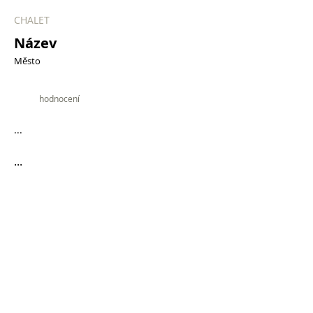
CHALET
Název
Město
9.9
hodnocení
...
...