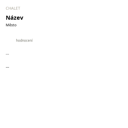
CHALET
Název
Město
9.9
hodnocení
...
...