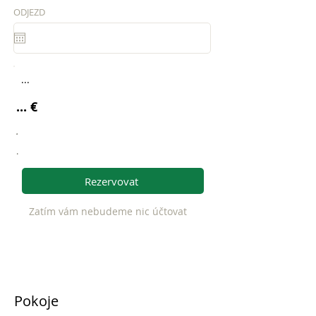
ODJEZD
...
... €
.
.
Rezervovat
Zatím vám nebudeme nic účtovat
Pokoje