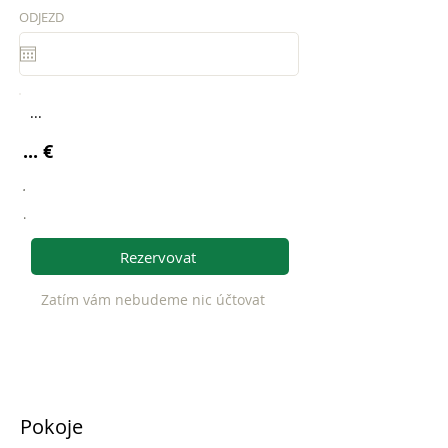
ODJEZD
...
... €
.
.
Rezervovat
Zatím vám nebudeme nic účtovat
Pokoje