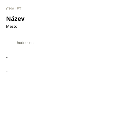
CHALET
Název
Město
9.9
hodnocení
...
...