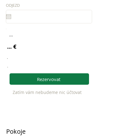
ODJEZD
...
... €
.
.
Rezervovat
Zatím vám nebudeme nic účtovat
Pokoje