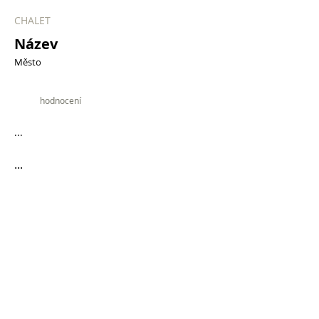
CHALET
Název
Město
9.9
hodnocení
...
...