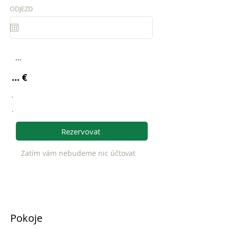
ODJEZD
...
... €
.
.
Rezervovat
Zatím vám nebudeme nic účtovat
Pokoje