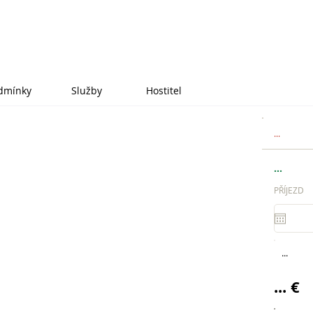
dmínky
Služby
Hostitel
...
...
PŘÍJEZD
...
... €
.