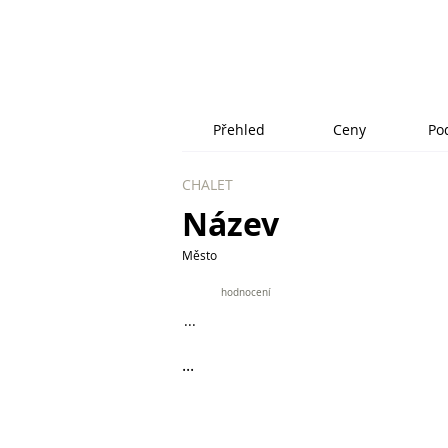
Přehled
Ceny
Po
CHALET
Název
Město
9.9
hodnocení
...
...