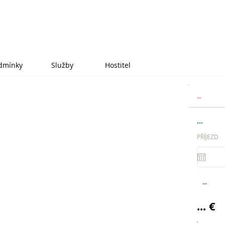
dmínky
Služby
Hostitel
...
...
PŘÍJEZD
...
... €
.