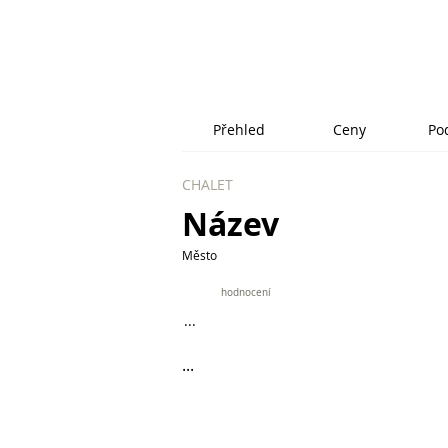
Přehled
Ceny
Po
CHALET
Název
Město
9.9
hodnocení
...
...