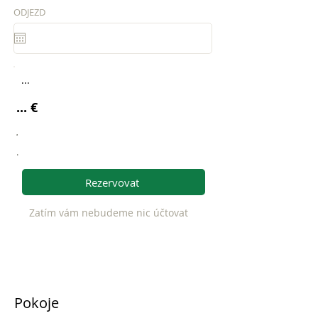
ODJEZD
...
... €
.
.
Rezervovat
Zatím vám nebudeme nic účtovat
Pokoje