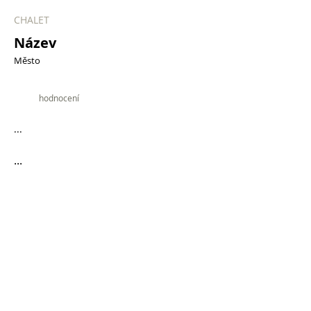
CHALET
Název
Město
9.9
hodnocení
...
...