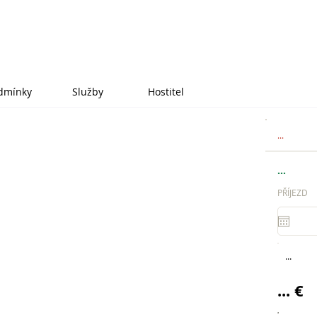
dmínky
Služby
Hostitel
...
...
PŘÍJEZD
...
... €
.