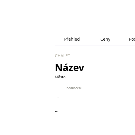
Přehled
Ceny
Po
CHALET
Název
Město
9.9
hodnocení
...
...