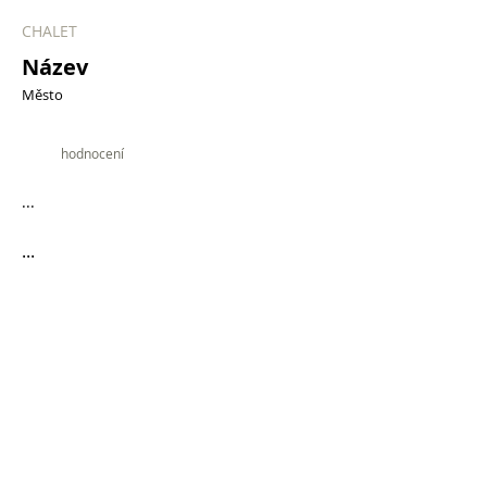
CHALET
Název
Město
9.9
hodnocení
...
...