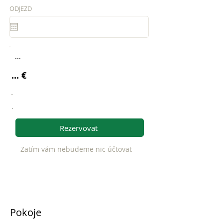
ODJEZD
...
... €
.
.
Rezervovat
Zatím vám nebudeme nic účtovat
Pokoje