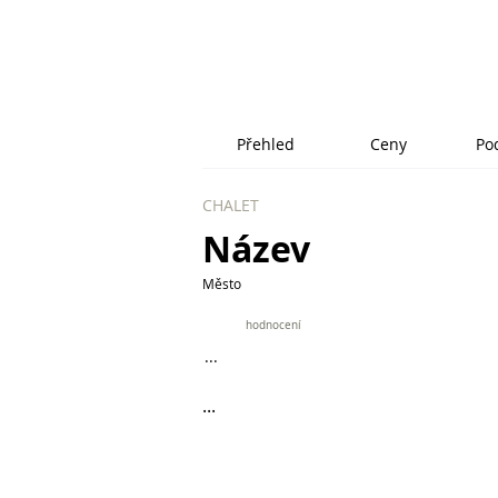
Přehled
Ceny
Po
CHALET
Název
Město
9.9
hodnocení
...
...