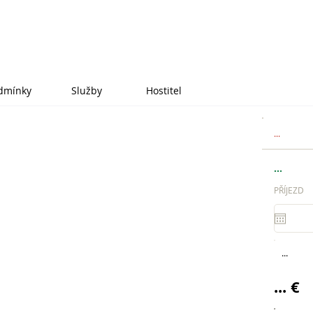
dmínky
Služby
Hostitel
...
...
PŘÍJEZD
...
... €
.