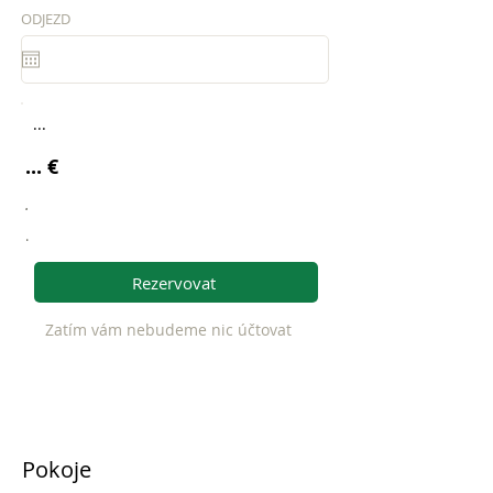
ODJEZD
...
... €
.
.
Rezervovat
Zatím vám nebudeme nic účtovat
Pokoje