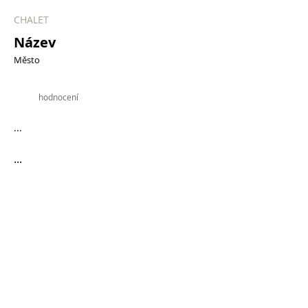
CHALET
Název
Město
9.9
hodnocení
...
...