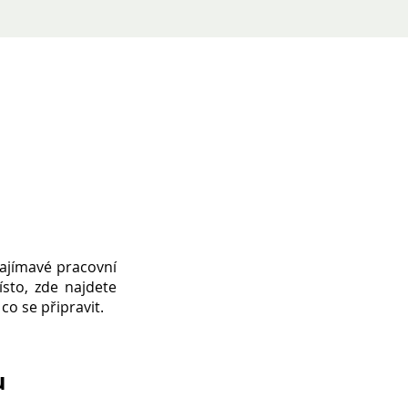
zajímavé pracovní
ísto, zde najdete
o se připravit.
u