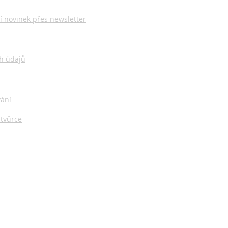
í novinek přes newsletter
h údajů
vání
 tvůrce