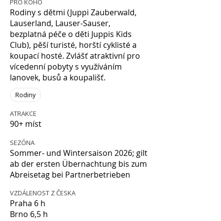
PRO KOHO
Rodiny s dětmi (Juppi Zauberwald,
Lauserland, Lauser-Sauser,
bezplatná péče o děti Juppis Kids
Club), pěší turisté, horští cyklisté a
koupací hosté. Zvlášť atraktivní pro
vícedenní pobyty s využíváním
lanovek, busů a koupališť.
Rodiny
ATRAKCE
90+ míst
SEZÓNA
Sommer- und Wintersaison 2026; gilt
ab der ersten Übernachtung bis zum
Abreisetag bei Partnerbetrieben
VZDÁLENOST Z ČESKA
Praha 6 h
Brno 6,5 h