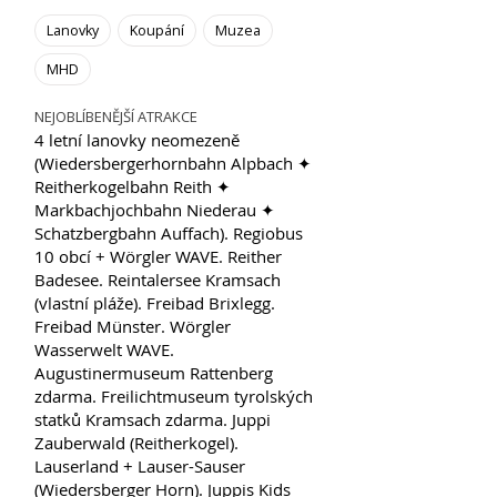
Lanovky
Koupání
Muzea
MHD
NEJOBLÍBENĚJŠÍ ATRAKCE
4 letní lanovky neomezeně
(Wiedersbergerhornbahn Alpbach ✦
Reitherkogelbahn Reith ✦
Markbachjochbahn Niederau ✦
Schatzbergbahn Auffach). Regiobus
10 obcí + Wörgler WAVE. Reither
Badesee. Reintalersee Kramsach
(vlastní pláže). Freibad Brixlegg.
Freibad Münster. Wörgler
Wasserwelt WAVE.
Augustinermuseum Rattenberg
zdarma. Freilichtmuseum tyrolských
statků Kramsach zdarma. Juppi
Zauberwald (Reitherkogel).
Lauserland + Lauser-Sauser
(Wiedersberger Horn). Juppis Kids