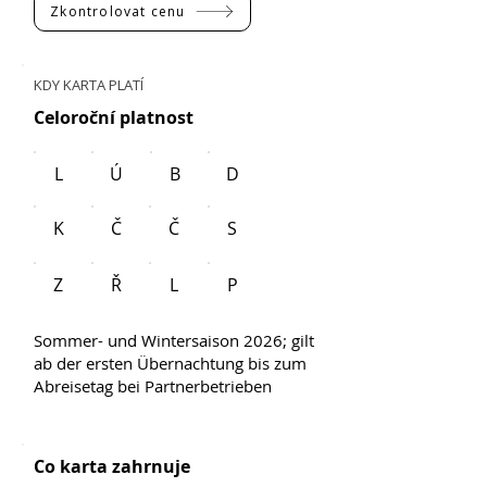
Zkontrolovat cenu
KDY KARTA PLATÍ
Celoroční platnost
L
Ú
B
D
K
Č
Č
S
Z
Ř
L
P
Sommer- und Wintersaison 2026; gilt
ab der ersten Übernachtung bis zum
Abreisetag bei Partnerbetrieben
Co karta zahrnuje