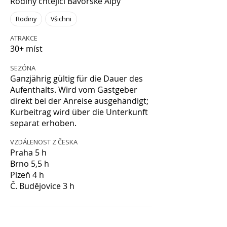
Rodiny chtějící Bavorské Alpy
Rodiny
Všichni
ATRAKCE
30+ míst
SEZÓNA
Ganzjährig gültig für die Dauer des
Aufenthalts. Wird vom Gastgeber
direkt bei der Anreise ausgehändigt;
Kurbeitrag wird über die Unterkunft
separat erhoben.
VZDÁLENOST Z ČESKA
Praha 5 h
Brno 5,5 h
Plzeň 4 h
Č. Budějovice 3 h