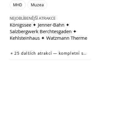
MHD
Muzea
NEJOBLÍBENĚJŠÍ ATRAKCE
Königssee ✦ Jenner-Bahn ✦
Salzbergwerk Berchtesgaden ✦
Kehlsteinhaus ✦ Watzmann Therme
+ 25 dalších atrakcí — kompletní seznam na oficiálním webu →