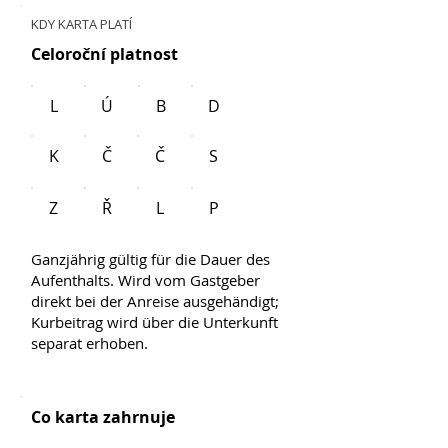
KDY KARTA PLATÍ
Celoroční platnost
L
Ú
B
D
K
Č
Č
S
Z
Ř
L
P
Ganzjährig gültig für die Dauer des
Aufenthalts. Wird vom Gastgeber
direkt bei der Anreise ausgehändigt;
Kurbeitrag wird über die Unterkunft
separat erhoben.
Co karta zahrnuje