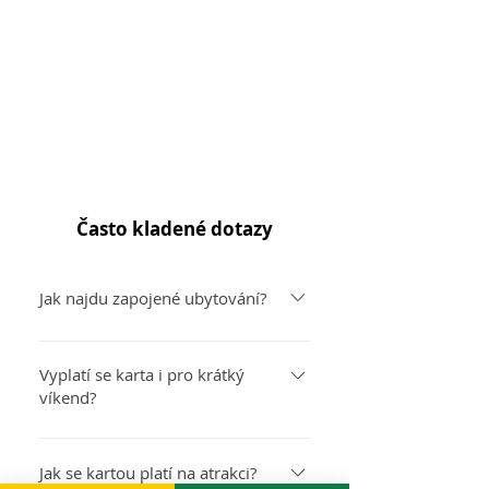
Často kladené dotazy
Jak najdu zapojené ubytování?
Seznam zapojených hotelů a
penzionů najdete na oficiálním
Vyplatí se karta i pro krátký
víkend?
webu každé karty (link najdete v
detailu karty). Často je tam také filtr
Pro karty zdarma s ubytováním ano
podle regionu, kategorie hotelu nebo
vždy — nic neztratíte, jen získáte. U
Jak se kartou platí na atrakci?
počtu nocí. Při rezervaci na