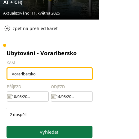
AT + CH)
Aktualizováno: 11. května 2026
zpět na přehled karet
Ubytování - Vorarlbersko
KAM
PŘÍJEZD
ODJEZD
2 dospělí
Vyhledat