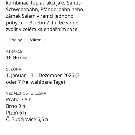
kombinaci top atrakcí jako Säntis-
Schwebebahn, Pfänderbahn nebo
zámek Salem v rámci jednoho
pobytu — 3 nebo 7 dní lze volně
zvolit v celém kalendářním roce.
Rodiny
Všichni
ATRAKCE
160+ míst
SEZÓNA
1. Januar – 31. Dezember 2026 (3
oder 7 frei wählbare Tage)
VZDÁLENOST Z ČESKA
Praha 7,5 h
Brno 9 h
Plzeň 6 h
Č. Budějovice 6,5 h