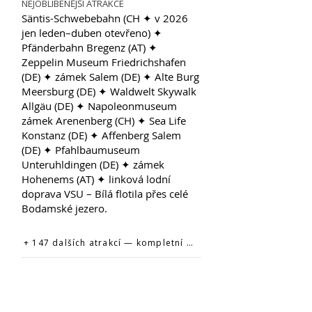
NEJOBLÍBENĚJŠÍ ATRAKCE
Säntis-Schwebebahn (CH ✦ v 2026
jen leden–duben otevřeno) ✦
Pfänderbahn Bregenz (AT) ✦
Zeppelin Museum Friedrichshafen
(DE) ✦ zámek Salem (DE) ✦ Alte Burg
Meersburg (DE) ✦ Waldwelt Skywalk
Allgäu (DE) ✦ Napoleonmuseum
zámek Arenenberg (CH) ✦ Sea Life
Konstanz (DE) ✦ Affenberg Salem
(DE) ✦ Pfahlbaumuseum
Unteruhldingen (DE) ✦ zámek
Hohenems (AT) ✦ linková lodní
doprava VSU – Bílá flotila přes celé
Bodamské jezero.
+ 147 dalších atrakcí — kompletní seznam na oficiálním webu →