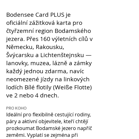
Bodensee Card PLUS je
oficiální zážitková karta pro
čtyřzemní region Bodamského
jezera. Přes 160 výletních cílů v
Německu, Rakousku,
Švýcarsku a Lichtenštejnsku —
lanovky, muzea, lázně a zámky
každý jednou zdarma, navíc
neomezené jízdy na linkových
lodích Bílé flotily (Weiße Flotte)
ve 2 nebo 4 dnech.
PRO KOHO
Ideální pro flexibilně cestující rodiny,
páry a aktivní objevitele, kteří chtějí
prozkoumat Bodamské jezero napříč
zeměmi. Vyplatí se zejména při