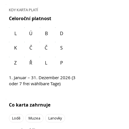
KDY KARTA PLATÍ
Celoroční platnost
L
Ú
B
D
K
Č
Č
S
Z
Ř
L
P
1. Januar – 31. Dezember 2026 (3
oder 7 frei wählbare Tage)
Co karta zahrnuje
Lodě
Muzea
Lanovky