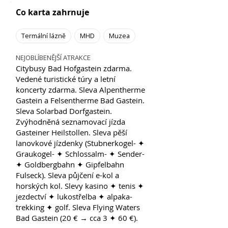
Co karta zahrnuje
Termální lázně
MHD
Muzea
NEJOBLÍBENĚJŠÍ ATRAKCE
Citybusy Bad Hofgastein zdarma.
Vedené turistické túry a letní
koncerty zdarma. Sleva Alpentherme
Gastein a Felsentherme Bad Gastein.
Sleva Solarbad Dorfgastein.
Zvýhodněná seznamovací jízda
Gasteiner Heilstollen. Sleva pěší
lanovkové jízdenky (Stubnerkogel- ✦
Graukogel- ✦ Schlossalm- ✦ Sender-
✦ Goldbergbahn ✦ Gipfelbahn
Fulseck). Sleva půjčení e-kol a
horských kol. Slevy kasino ✦ tenis ✦
jezdectví ✦ lukostřelba ✦ alpaka-
trekking ✦ golf. Sleva Flying Waters
Bad Gastein (20 € → cca 3 ✦ 60 €).