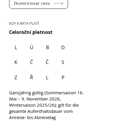
Zkontrolovat cenu
KDY KARTA PLATÍ
Celoroční platnost
L
Ú
B
D
K
Č
Č
S
Z
Ř
L
P
Ganzjährig gültig (Sommersaison 16.
Mai – 9. November 2026,
Wintersaison 2025/26); gilt für die
gesamte Aufenthaltsdauer vom
Anreise- bis Abreisetag