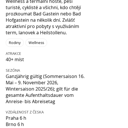
Wellness a termální hosté, pěší
turisté, cyklisté a všichni, kdo chtějí
prozkoumat Bad Gastein nebo Bad
Hofgastein na několik dní. Zvlášť
atraktivní pro pobyty s využíváním
term, lanovek a Heilstollenu.
Rodiny
Wellness
ATRAKCE
40+ míst
SEZÓNA
Ganzjährig gültig (Sommersaison 16.
Mai – 9. November 2026,
Wintersaison 2025/26); gilt für die
gesamte Aufenthaltsdauer vom
Anreise- bis Abreisetag
VZDÁLENOST Z ČESKA
Praha 6 h
Brno 6 h