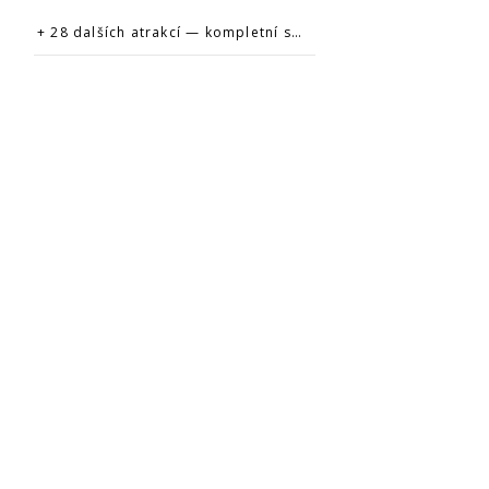
+ 28 dalších atrakcí — kompletní seznam na oficiálním webu →