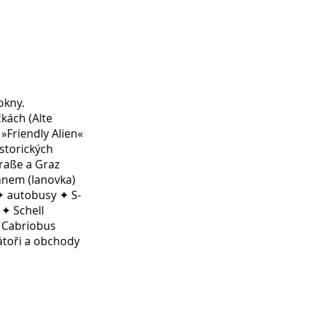
okny.
kách (Alte
Friendly Alien«
storických
raße a Graz
nem (lanovka)
✦ autobusy ✦ S-
✦ Schell
 Cabriobus
rátoři a obchody