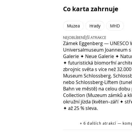
Co karta zahrnuje
Muzea
Hrady
MHD
NEJOBLÍBENĚJŠÍ ATRAKCE
Zámek Eggenberg — UNESCO Wel
Universalmuseum Joanneum s r
Galerie ✦ Neue Galerie ✦ Nat
✦ futuristická biomorfní archi
zbrojnic světa s více než 32.0
Museum Schlossberg. Schlossb
nebo Schlossberg-Liftem (tune
Bahn ve městě) na celou dobu 
Collection (Muzeum zámků a k
okružní jízda (květen–září ✦ s
✦ až 25 % sleva.
+ 6 dalších atrakcí — kom