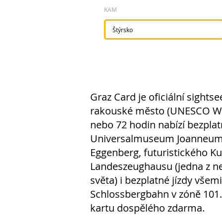
KAM
Graz Card je oficiální sights
rakouské město (UNESCO Welt
nebo 72 hodin nabízí bezpla
Universalmuseum Joanneum
Eggenberg, futuristického K
Landeszeughausu (jedna z nej
světa) i bezplatné jízdy vše
Schlossbergbahn v zóně 101. 2
kartu dospělého zdarma.