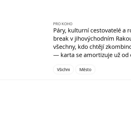
PRO KOHO
Páry, kulturní cestovatelé a r
break v jihovýchodním Rakous
všechny, kdo chtějí zkombin
— karta se amortizuje už od
Všichni
Město