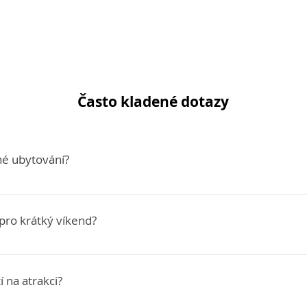
Často kladené dotazy
né ubytování?
 hotelů a penzionů najdete na oficiálním webu každé karty 
sto je tam také filtr podle regionu, kategorie hotelu nebo poč
i pro krátký víkend?
ing.com si pak ověřte u ubytovatele, že kartu zahrnují — něk
popisu rezervace, ale poskytnou ji automaticky při příjezdu
s ubytováním ano vždy — nic neztratíte, jen získáte. U place
zburg Card) se vyplatí spíš na 3+ dny, kdy stihnete navštívit
í na atrakci?
městské karty (Salzburg Card, Innsbruck Card, Vienna City C
yplatí se i na jeden den, pokud plánujete víc atrakcí naráz.