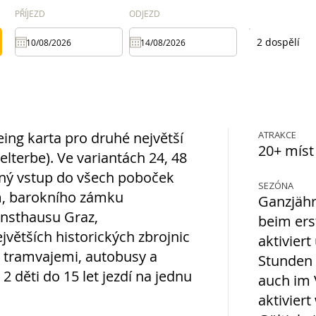
PŘÍJEZD
ODJEZD
2 dospělí
eeing karta pro druhé největší
ATRAKCE
20+ míst
erbe). Ve variantách 24, 48
tný vstup do všech poboček
SEZÓNA
, barokního zámku
Ganzjähri
unsthausu Graz,
beim ers
větších historických zbrojnic
aktiviert
mi tramvajemi, autobusy a
Stunden 
 děti do 15 let jezdí na jednu
auch im 
aktivier