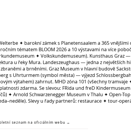
terbe ✦ barokní zámek s Planetensaalem a 365 vnějšími 
očním tématem BLOOM 2026 a 10 výstavami na více poboč
urkundemuseum ✦ Volkskundemuseum). Kunsthaus Graz — »
tektura u řeky Mura. Landeszeughaus — jedna z největších hi
00 zbraněmi a brněními. Graz Museum v hlavní budově Sackst
erg s Uhrturmem (symbol města) — výjezd Schlossbergbah
lovým výtahem) zahrnut. MHD zóna 101 (všechny tramvaje 
platnosti zdarma. Se slevou: FRida und freD Kindermuseum 
líčů) ✦ Arnold Schwarzenegger Museum v Thalu ✦ Open-Top
tředa–neděle). Slevy u řady partnerů: restaurace ✦ tour-ope
pletní seznam na oficiálním webu →