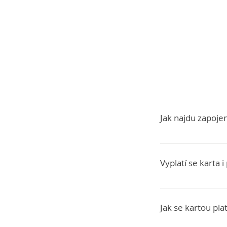
Jak najdu zapoje
Seznam zapojených
detailu karty). Ča
Vyplatí se karta 
rezervaci na Book
nemají uvedeno v 
Pro karty zdarma 
Card, NÖ-Card, Sal
Jak se kartou plat
atrakce. Některé 
24/48/72 hodin a v