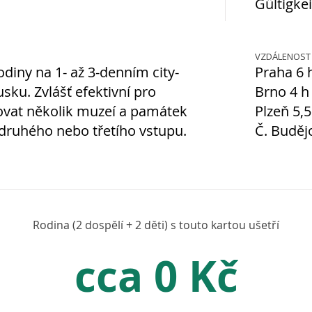
Gültigke
VZDÁLENOST 
odiny na 1- až 3-denním city-
Praha 6 
ku. Zvlášť efektivní pro
Brno 4 h
ovat několik muzeí a památek
Plzeň 5,5
 druhého nebo třetího vstupu.
Č. Buděj
Rodina (2 dospělí + 2 děti) s touto kartou ušetří
cca 0 Kč