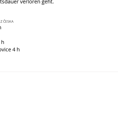
itsdauer verloren geht.
Z ČESKA
h
 h
ovice 4 h