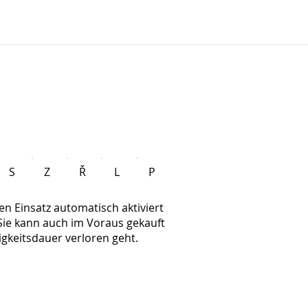
S
Z
Ř
L
P
en Einsatz automatisch aktiviert
 Sie kann auch im Voraus gekauft
igkeitsdauer verloren geht.