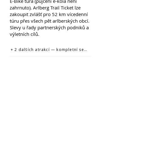
E-Bike tura (půjčení e-kola není
zahrnuto). Arlberg Trail Ticket lze
zakoupit zvlášť pro 52 km vícedenní
túru přes všech pět arlberských obcí.
Slevy u řady partnerských podniků a
výletních cílů.
+ 2 dalších atrakcí — kompletní seznam na oficiálním webu →