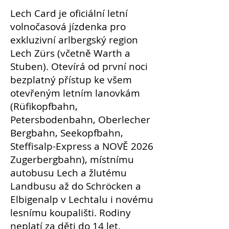
Lech Card je oficiální letní
volnočasová jízdenka pro
exkluzivní arlbergský region
Lech Zürs (včetně Warth a
Stuben). Otevírá od první noci
bezplatný přístup ke všem
otevřeným letním lanovkám
(Rüfikopfbahn,
Petersbodenbahn, Oberlecher
Bergbahn, Seekopfbahn,
Steffisalp-Express a NOVĚ 2026
Zugerbergbahn), místnímu
autobusu Lech a žlutému
Landbusu až do Schröcken a
Elbigenalp v Lechtalu i novému
lesnímu koupališti. Rodiny
neplatí za děti do 14 let.