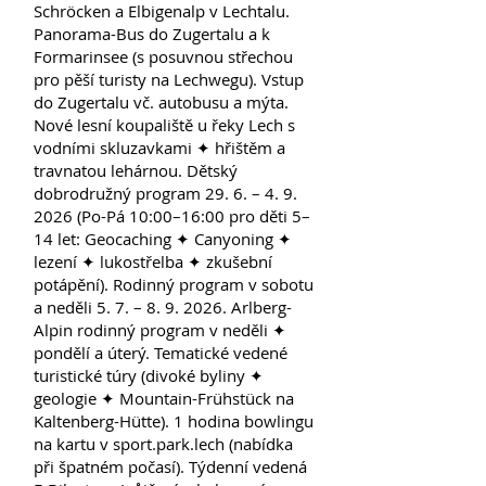
Schröcken a Elbigenalp v Lechtalu.
Panorama-Bus do Zugertalu a k
Formarinsee (s posuvnou střechou
pro pěší turisty na Lechwegu). Vstup
do Zugertalu vč. autobusu a mýta.
Nové lesní koupaliště u řeky Lech s
vodními skluzavkami ✦ hřištěm a
travnatou lehárnou. Dětský
dobrodružný program 29. 6. – 4. 9.
2026 (Po-Pá 10:00–16:00 pro děti 5–
14 let: Geocaching ✦ Canyoning ✦
lezení ✦ lukostřelba ✦ zkušební
potápění). Rodinný program v sobotu
a neděli 5. 7. – 8. 9. 2026. Arlberg-
Alpin rodinný program v neděli ✦
pondělí a úterý. Tematické vedené
turistické túry (divoké byliny ✦
geologie ✦ Mountain-Frühstück na
Kaltenberg-Hütte). 1 hodina bowlingu
na kartu v sport.park.lech (nabídka
při špatném počasí). Týdenní vedená