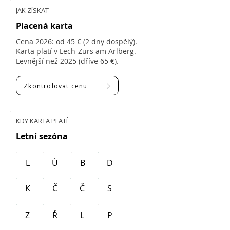
JAK ZÍSKAT
Placená karta
Cena 2026: od 45 € (2 dny dospělý).
Karta platí v Lech-Zürs am Arlberg.
Levnější než 2025 (dříve 65 €).
Zkontrolovat cenu
KDY KARTA PLATÍ
Letní sezóna
L
Ú
B
D
K
Č
Č
S
Z
Ř
L
P