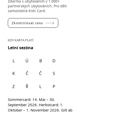
Zdarma s ubytováním v 1.000+
partnerských ubytováních. Pro děti
samostatná Kids Card.
Zkontrolovat cenu
KDY KARTA PLATÍ
Letní sezóna
L
Ú
B
D
K
Č
Č
S
Z
Ř
L
P
Sommercard: 14. Mai – 30.
September 2026. Herbstcard: 1.
Oktober – 1. November 2026. Gilt ab