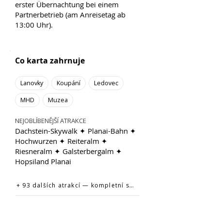
erster Übernachtung bei einem
Partnerbetrieb (am Anreisetag ab
13:00 Uhr).
Co karta zahrnuje
Lanovky
Koupání
Ledovec
MHD
Muzea
NEJOBLÍBENĚJŠÍ ATRAKCE
Dachstein-Skywalk ✦ Planai-Bahn ✦
Hochwurzen ✦ Reiteralm ✦
Riesneralm ✦ Galsterbergalm ✦
Hopsiland Planai
+ 93 dalších atrakcí — kompletní seznam na oficiálním webu →