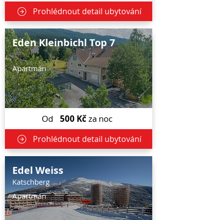
Prohlédnout detail ubytování
Eden Kleinbichl Top 7
Apartmán
Od
500
Kč
za noc
Prohlédnout detail ubytování
Edel Weiss
Katschberg
Apartmán