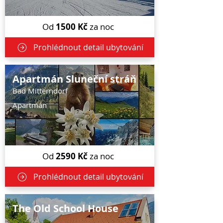
Od
1500
Kč
za noc
Prohlédnout detail ubytování
Apartmán Sluneční stráň
Bad Mitterndorf
Apartmán
Od
2590
Kč
za noc
Prohlédnout detail ubytování
The Old School House