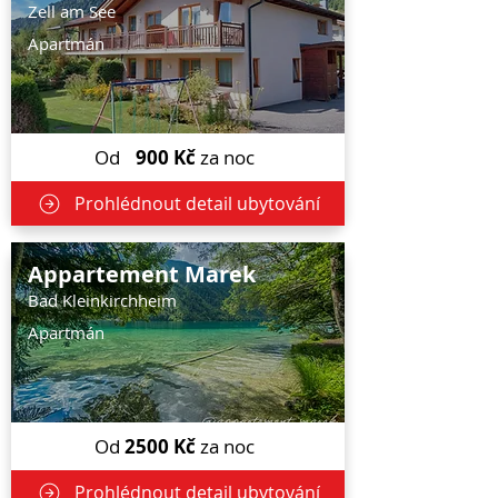
Zell am See
Apartmán
Od
900
Kč
za noc
Prohlédnout detail ubytování
Appartement Marek
Bad Kleinkirchheim
Apartmán
Od
2500
Kč
za noc
Prohlédnout detail ubytování