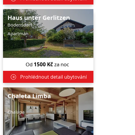
Haus unter Gerlitzen
Bodensdorf
Apartmán
Od
1500
Kč
za noc
Prohlédnout detail ubytování
Chaleta Limba
Chalupa