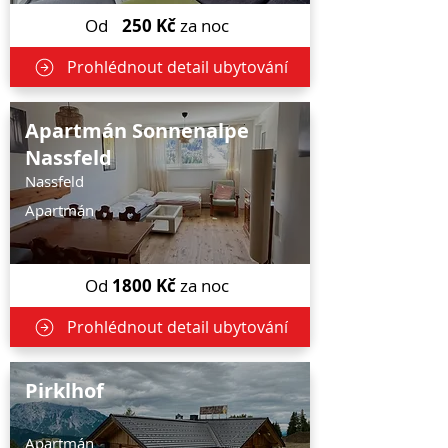
Od
250
Kč
za noc
Prohlédnout detail ubytování
Apartmán Sonnenalpe
Nassfeld
Nassfeld
Apartmán
Od
1800
Kč
za noc
Prohlédnout detail ubytování
Pirklhof
Apartmán