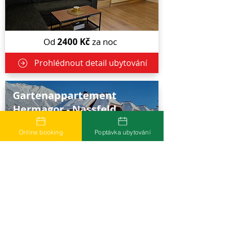
Od
2400
Kč
za noc
Prohlédnout detail ubytování
Gartenappartement
Hermagor - Nassfeld
Online booking
Poptávka ubytování
Apartmán
Od
2000
Kč
za noc
Prohlédnout detail ubytování
Apartmán Ad Alta -