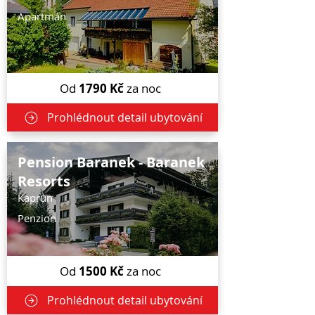
Apartmán
Od
1790
Kč
za noc
Prohlédnout detail ubytování
Pension Baranek - Baranek
Resorts
Kaprun
Penzion
Od
1500
Kč
za noc
Prohlédnout detail ubytování