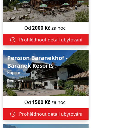
Od
2000
Kč
za noc
Prohlédnout detail ubytování
Pension Baranekhof -
Baranek Resorts
Kaprun
Penzion
Od
1500
Kč
za noc
Prohlédnout detail ubytování