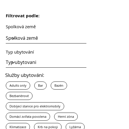
Filtrovat podle:
Spolková země
Typ ubytování
Služby ubytování:
Adults only
Bar
Bazén
Bezbariérové
Dobíjecí stanice pro elektromobily
Domácí zvířata povolena
Herní zóna
Klimatizace
Krb na pokoji
Lyžárna