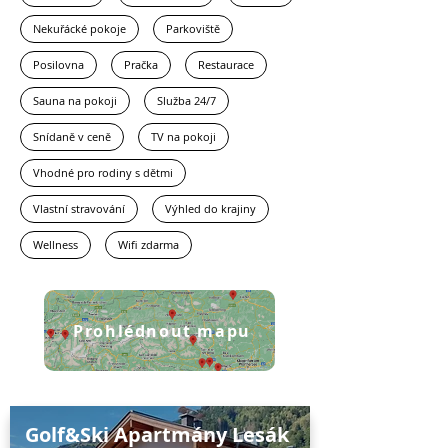
Nekuřácké pokoje
Parkoviště
Posilovna
Pračka
Restaurace
Sauna na pokoji
Služba 24/7
Snídaně v ceně
TV na pokoji
Vhodné pro rodiny s dětmi
Vlastní stravování
Výhled do krajiny
Wellness
Wifi zdarma
Prohlédnout mapu
Golf&Ski Apartmány Lesák