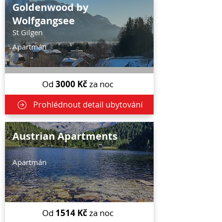
Goldenwood by
Wolfgangsee
St Gilgen
Apartmán
Od
3000
Kč
za noc
Prohlédnout detail ubytování
Austrian Apartments
Apartmán
Od
1514
Kč
za noc