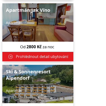
Apartmán Jak Víno
Apartmán
Od
2800
Kč
za noc
Prohlédnout detail ubytování
Ski & Sonnenresort
Alpendorf
Apartmán