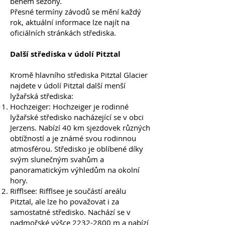
během sezóny.
Přesné termíny závodů se mění každý
rok, aktuální informace lze najít na
oficiálních stránkách střediska.
Další střediska v údolí Pitztal
Kromě hlavního střediska Pitztal Glacier
najdete v údolí Pitztal další menší
lyžařská střediska:
Hochzeiger: Hochzeiger je rodinné
lyžařské středisko nacházející se v obci
Jerzens. Nabízí 40 km sjezdovek různých
obtížností a je známé svou rodinnou
atmosférou. Středisko je oblíbené díky
svým slunečným svahům a
panoramatickým výhledům na okolní
hory.
Rifflsee: Rifflsee je součástí areálu
Pitztal, ale lze ho považovat i za
samostatné středisko. Nachází se v
nadmořské výšce
2232-2800
m a nabízí