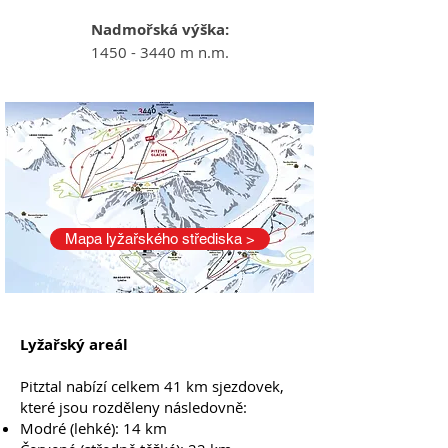
Nadmořská výška:
1450 - 3440
m n.m.
Mapa lyžařského střediska >
Lyžařský areál
Pitztal nabízí celkem 41 km sjezdovek,
které jsou rozděleny následovně:
Modré (lehké): 14 km