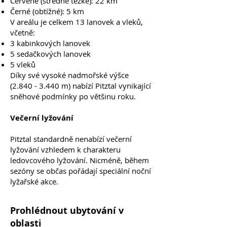
Červené (středně těžké): 22 km
Černé (obtížné): 5 km
V areálu je celkem 13 lanovek a vleků,
včetně:
3 kabinkových lanovek
5 sedačkových lanovek
5 vleků
Díky své vysoké nadmořské výšce
(2.840 - 3.440
m) nabízí Pitztal vynikající
sněhové podmínky po většinu roku.
Večerní lyžování
Pitztal standardně nenabízí večerní
lyžování vzhledem k charakteru
ledovcového lyžování. Nicméně, během
sezóny se občas pořádají speciální noční
lyžařské akce.
Prohlédnout ubytování v
oblasti