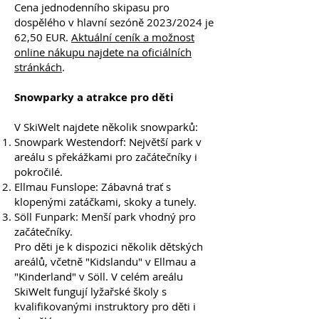
Cena jednodenního skipasu pro
dospělého v hlavní sezóně 2023/2024 je
62,50 EUR.
Aktuální ceník a možnost
online nákupu najdete na oficiálních
stránkách
.
Snowparky a atrakce pro děti
V SkiWelt najdete několik snowparků:
Snowpark Westendorf: Největší park v
areálu s překážkami pro začátečníky i
pokročilé.
Ellmau Funslope: Zábavná trať s
klopenými zatáčkami, skoky a tunely.
Söll Funpark: Menší park vhodný pro
začátečníky.
Pro děti je k dispozici několik dětských
areálů, včetně "Kidslandu" v Ellmau a
"Kinderland" v Söll. V celém areálu
SkiWelt fungují lyžařské školy s
kvalifikovanými instruktory pro děti i