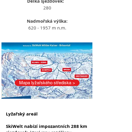
Délka sjezdovek:
280
Nadmořská výška:
620 - 1957
m n.m.
Mapa lyžařského střediska >
Lyžařský areál
SkiWelt nabízí impozantních 288 km