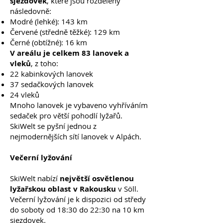
sjezdovek
, které jsou rozděleny
následovně:
Modré (lehké): 143 km
Červené (středně těžké): 129 km
Černé (obtížné): 16 km
V areálu je celkem 83 lanovek a
vleků
, z toho:
22 kabinkových lanovek
37 sedačkových lanovek
24 vleků
Mnoho lanovek je vybaveno vyhříváním
sedaček pro větší pohodlí lyžařů.
SkiWelt se pyšní jednou z
nejmodernějších sítí lanovek v Alpách.
Večerní lyžování
SkiWelt nabízí
největší osvětlenou
lyžařskou oblast v Rakousku
v Söll.
Večerní lyžování je k dispozici od středy
do soboty od 18:30 do 22:30 na 10 km
sjezdovek.