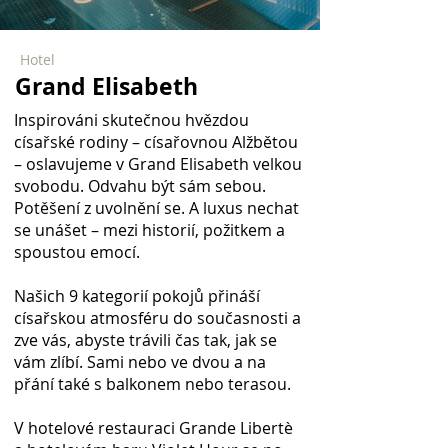
Hotel
Grand Elisabeth
Inspirováni skutečnou hvězdou
císařské rodiny – císařovnou Alžbětou
– oslavujeme v Grand Elisabeth velkou
svobodu. Odvahu být sám sebou.
Potěšení z uvolnění se. A luxus nechat
se unášet – mezi historií, požitkem a
spoustou emocí.
Našich 9 kategorií pokojů přináší
císařskou atmosféru do současnosti a
zve vás, abyste trávili čas tak, jak se
vám zlíbí. Sami nebo ve dvou a na
přání také s balkonem nebo terasou.
V hotelové restauraci Grande Libertè