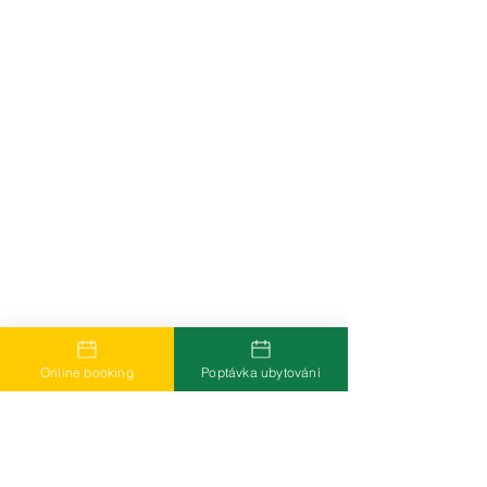
Online booking
Poptávka ubytování
Více informací k odebírání novinek přes
newsletter
Staňte se autorem
O nás a Ochrana osobních údajů