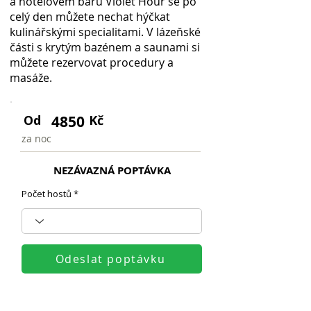
a hotelovém baru Violet Hour se po
celý den můžete nechat hýčkat
kulinářskými specialitami. V lázeňské
části s krytým bazénem a saunami si
můžete rezervovat procedury a
masáže.
Od
4850
Kč
za noc
NEZÁVAZNÁ POPTÁVKA
Počet hostů
Odeslat poptávku