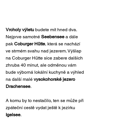
Vrcholy výletu
budete mít hned dva.
Nejprve samotné
Seebensee
a dále
pak
Coburger Hütte
, která se nachází
ve strmém svahu nad jezerem. Výšlap
na Coburger Hütte sice zabere dalších
zhruba 40 minut, ale odměnou vám
bude výborná lokální kuchyně a výhled
na další malé
vysokohorské jezero
Drachensee
.
A komu by to nestačilo, ten se může při
zpáteční cestě vydat ještě k jezírku
Igelsee
.