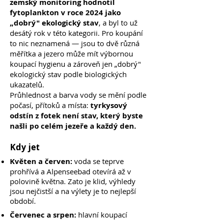
zemský monitoring hodnotil
fytoplankton v roce 2024 jako
„dobrý" ekologický stav
, a byl to už
desátý rok v této kategorii. Pro koupání
to nic neznamená — jsou to dvě různá
měřítka a jezero může mít výbornou
koupací hygienu a zároveň jen „dobrý"
ekologický stav podle biologických
ukazatelů.
Průhlednost a barva vody se mění podle
počasí, přítoků a místa:
tyrkysový
odstín z fotek není stav, který byste
našli po celém jezeře a každý den.
Kdy jet
Květen a červen:
voda se teprve
prohřívá a Alpenseebad otevírá až v
polovině května. Zato je klid, výhledy
jsou nejčistší a na výlety je to nejlepší
období.
Červenec a srpen:
hlavní koupací