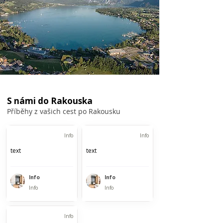
S námi do Rakouska
Příběhy z vašich cest po Rakousku
Info
Info
text
text
Info
Info
Info
Info
Info