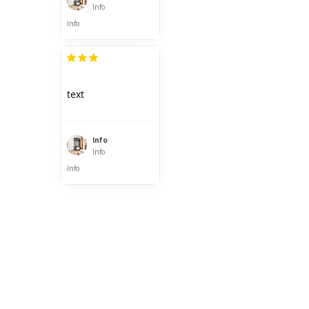
Info
Info
průměrné hodnocení je 3 z 5
text
Info
Info
Info