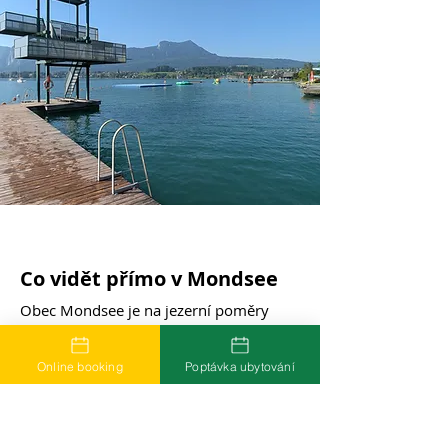
Co vidět přímo v Mondsee
Obec Mondsee je na jezerní poměry
nezvykle bohatá na kulturu — a to
hlavně díky klášteru, který tu stál přes
Online booking
Poptávka ubytování
tisíc let.
Bazilika sv. Michaela — svatební
kostel ze Sound of Music