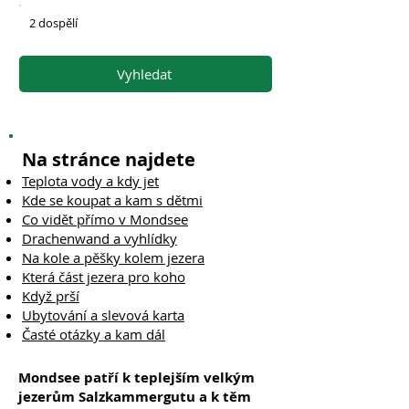
2 dospělí
Vyhledat
Na stránce najdete
Teplota vody a kdy jet
Kde se koupat a kam s dětmi
Co vidět přímo v Mondsee
Drachenwand a vyhlídky
Na kole a pěšky kolem jezera
Která část jezera pro koho
Když prší
Ubytování a slevová karta
Časté otázky a kam dál
Mondsee patří k teplejším velkým
jezerům Salzkammergutu a k těm