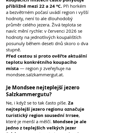
přibližně mezi 22 a 24 °C.
Při horkém
a bezvětrném počasí uvádí region i vyšší
hodnoty, není to ale dlouhodobý
průměr celého jezera. Živá teplota se
navíc mění rychle: v červenci 2026 se
hodnoty na jednotlivých koupalištích
posunuly během deseti dnů skoro o dva
stupně.
Před cestou si proto ověřte aktuální
teplotu konkrétního koupacího
místa
— region ji zveřejňuje na
mondsee.salzkammergut.at.
Je Mondsee nejteplejší jezero
Salzkammergutu?
Ne, i když se to tak často píše.
Za
nejteplejší jezero regionu označuje
turistický region sousední Irrsee
,
které je menší a mělčí.
Mondsee je ale
jedno z teplejších velkých jezer