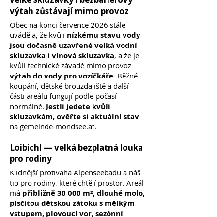
výtah zůstávají mimo provoz
Obec na konci července 2026 stále
uváděla, že kvůli
nízkému stavu vody
jsou dočasně uzavřené velká vodní
skluzavka i vlnová skluzavka
, a že je
kvůli technické závadě mimo provoz
výtah do vody pro vozíčkáře
. Běžné
koupání, dětské brouzdaliště a další
části areálu fungují podle počasí
normálně.
Jestli jedete kvůli
skluzavkám, ověřte si aktuální stav
na gemeinde-mondsee.at.
Loibichl — velká bezplatná louka
pro rodiny
Klidnější protiváha Alpenseebadu a náš
tip pro rodiny, které chtějí prostor. Areál
má
přibližně 30 000 m², dlouhé molo,
písčitou dětskou zátoku s mělkým
vstupem, plovoucí vor, sezónní