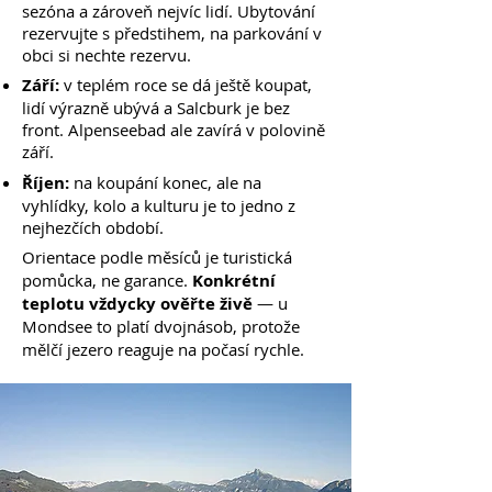
sezóna a zároveň nejvíc lidí. Ubytování
rezervujte s předstihem, na parkování v
obci si nechte rezervu.
Září:
v teplém roce se dá ještě koupat,
lidí výrazně ubývá a Salcburk je bez
front. Alpenseebad ale zavírá v polovině
září.
Říjen:
na koupání konec, ale na
vyhlídky, kolo a kulturu je to jedno z
nejhezčích období.
Orientace podle měsíců je turistická
pomůcka, ne garance.
Konkrétní
teplotu vždycky ověřte živě
— u
Mondsee to platí dvojnásob, protože
mělčí jezero reaguje na počasí rychle.