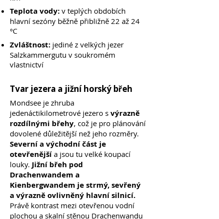
Teplota vody:
v teplých obdobích
hlavní sezóny běžně přibližně 22 až 24
°C
Zvláštnost:
jediné z velkých jezer
Salzkammergutu v soukromém
vlastnictví
Tvar jezera a jižní horský břeh
Mondsee je zhruba
jedenáctikilometrové jezero s
výrazně
rozdílnými břehy
, což je pro plánování
dovolené důležitější než jeho rozměry.
Severní a východní část je
otevřenější
a jsou tu velké koupací
louky.
Jižní břeh pod
Drachenwandem a
Kienbergwandem je strmý, sevřený
a výrazně ovlivněný hlavní silnicí.
Právě kontrast mezi otevřenou vodní
plochou a skalní stěnou Drachenwandu