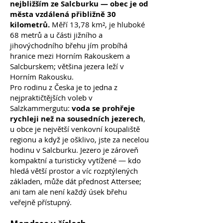
nejbližším ze Salcburku — obec je od
města vzdálená přibližně 30
kilometrů.
Měří 13,78 km², je hluboké
68 metrů a u části jižního a
jihovýchodního břehu jím probíhá
hranice mezi Horním Rakouskem a
Salcburskem; většina jezera leží v
Horním Rakousku.
Pro rodinu z Česka je to jedna z
nejpraktičtějších voleb v
Salzkammergutu:
voda se prohřeje
rychleji než na sousedních jezerech
,
u obce je největší venkovní koupaliště
regionu a když je ošklivo, jste za necelou
hodinu v Salcburku. Jezero je zároveň
kompaktní a turisticky vytížené — kdo
hledá větší prostor a víc rozptýlených
základen, může dát přednost Attersee;
ani tam ale není každý úsek břehu
veřejně přístupný.