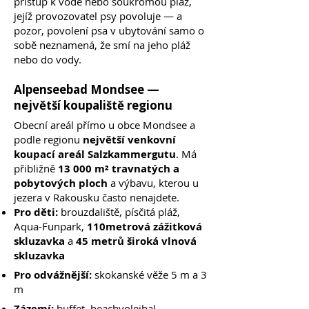
přístup k vodě nebo soukromou pláž,
jejíž provozovatel psy povoluje — a
pozor, povolení psa v ubytování samo o
sobě neznamená, že smí na jeho pláž
nebo do vody.
Alpenseebad Mondsee —
největší koupaliště regionu
Obecní areál přímo u obce Mondsee a
podle regionu
největší venkovní
koupací areál Salzkammergutu
. Má
přibližně
13 000 m² travnatých a
pobytových ploch
a výbavu, kterou u
jezera v Rakousku často nenajdete.
Pro děti:
brouzdaliště, písčitá pláž,
Aqua-Funpark,
110metrová zážitková
skluzavka
a
45 metrů široká vlnová
skluzavka
Pro odvážnější:
skokanské věže 5 m a 3
m
Zázemí:
buffet, beachvolejbal