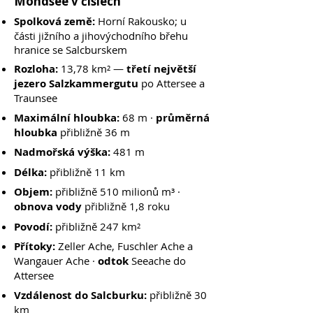
Mondsee v číslech
Spolková země:
Horní Rakousko; u
části jižního a jihovýchodního břehu
hranice se Salcburskem
Rozloha:
13,78 km² —
třetí největší
jezero Salzkammergutu
po Attersee a
Traunsee
Maximální hloubka:
68 m ·
průměrná
hloubka
přibližně 36 m
Nadmořská výška:
481 m
Délka:
přibližně 11 km
Objem:
přibližně 510 milionů m³ ·
obnova vody
přibližně 1,8 roku
Povodí:
přibližně 247 km²
Přítoky:
Zeller Ache, Fuschler Ache a
Wangauer Ache ·
odtok
Seeache do
Attersee
Vzdálenost do Salcburku:
přibližně 30
km