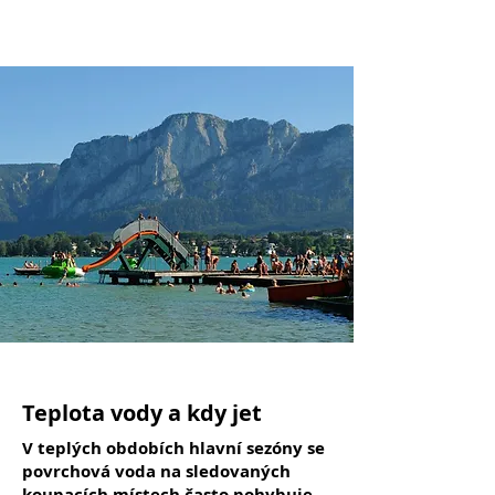
Teplota vody a kdy jet
V teplých obdobích hlavní sezóny se
povrchová voda na sledovaných
koupacích místech často pohybuje