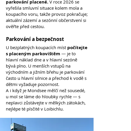
parkování placené.
V roce 2026 se
vyřešila smluvní situace kolem mola a
koupacího voru, takže provoz pokračuje;
aktuální zázemí a sezónní občerstvení si
ověřte před cestou.
Parkování a bezpečnost
U bezplatných koupacích míst
počítejte
s placeným parkovištěm
— je to
hlavní náklad dne a v hlavní sezóně
bývá plno. U menších vstupů na
východním a jižním břehu je parkování
často u hlavní silnice a přechod k vodě s
dětmi vyžaduje pozornost.
A i když je Mondsee mělčí než sousedé,
u mol se láme do hloubky rychle — s
neplavci zůstávejte v mělkých zátokách,
nejlépe té písčité v Loibichlu.