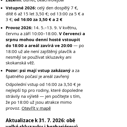
Vstupné 2026:
celý den dospělý 7 €,
dítě 6 až 15 let 3,50 €; od 13:00 za 5 € a
3 €;
od 16:00 za 3,50 € a 2 €
Provoz 2026:
14. 5.–13. 9. V květnu,
červnu a září 10:00–18:00.
V červenci a
srpnu mohou denní hosté vstoupit
do 18:00 a areál zavírá ve 20:00
— po
18:00 už ale není zajištěný plavčík a
nesmějí se používat skluzavky ani
skokanská věž.
Pozor:
psi mají vstup zakázaný
a za
špatného počasí je areál zavřený
Odpolední vstup od 16:00 za 3,50 € je
nejlepší tip pro rodiny, které dopoledne
strávily na výletě — jen počítejte s tím,
že po 18:00 už jsou atrakce mimo
provoz.
Otevřít v mapě
Aktualizace k
31. 7. 2026
: obě
velké skluzavky i bezbariérový