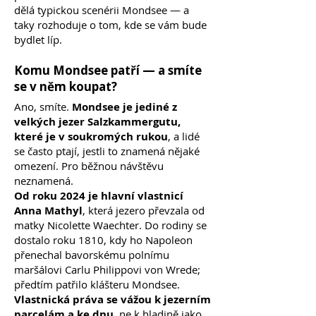
dělá typickou scenérii Mondsee — a
taky rozhoduje o tom, kde se vám bude
bydlet líp.
Komu Mondsee patří — a smíte
se v něm koupat?
Ano, smíte.
Mondsee je jediné z
velkých jezer Salzkammergutu,
které je v soukromých rukou
, a lidé
se často ptají, jestli to znamená nějaké
omezení. Pro běžnou návštěvu
neznamená.
Od roku 2024 je hlavní vlastnicí
Anna Mathyl
, která jezero převzala od
matky Nicolette Waechter. Do rodiny se
dostalo roku 1810, kdy ho Napoleon
přenechal bavorskému polnímu
maršálovi Carlu Philippovi von Wrede;
předtím patřilo klášteru Mondsee.
Vlastnická práva se vážou k jezerním
parcelám a ke dnu
, ne k hladině jako