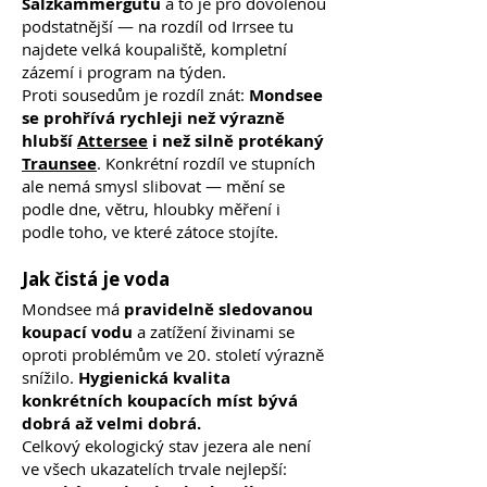
Salzkammergutu
a to je pro dovolenou
podstatnější — na rozdíl od Irrsee tu
najdete velká koupaliště, kompletní
zázemí i program na týden.
Proti sousedům je rozdíl znát:
Mondsee
se prohřívá rychleji než výrazně
hlubší
Attersee
i než silně protékaný
Traunsee
. Konkrétní rozdíl ve stupních
ale nemá smysl slibovat — mění se
podle dne, větru, hloubky měření i
podle toho, ve které zátoce stojíte.
Jak čistá je voda
Mondsee má
pravidelně sledovanou
koupací vodu
a zatížení živinami se
oproti problémům ve 20. století výrazně
snížilo.
Hygienická kvalita
konkrétních koupacích míst bývá
dobrá až velmi dobrá.
Celkový ekologický stav jezera ale není
ve všech ukazatelích trvale nejlepší: