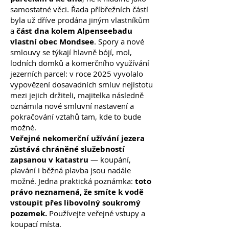
samostatné věci. Řada příbřežních částí
byla už dříve prodána jiným vlastníkům
a
část dna kolem Alpenseebadu
vlastní obec Mondsee
. Spory a nové
smlouvy se týkají hlavně bójí, mol,
lodních domků a komerčního využívání
jezerních parcel: v roce 2025 vyvolalo
vypovězení dosavadních smluv nejistotu
mezi jejich držiteli, majitelka následně
oznámila nové smluvní nastavení a
pokračování vztahů tam, kde to bude
možné.
Veřejné nekomerční užívání jezera
zůstává chráněné služebností
zapsanou v katastru
— koupání,
plavání i běžná plavba jsou nadále
možné. Jedna praktická poznámka:
toto
právo neznamená, že smíte k vodě
vstoupit přes libovolný soukromý
pozemek.
Používejte veřejné vstupy a
koupací místa.