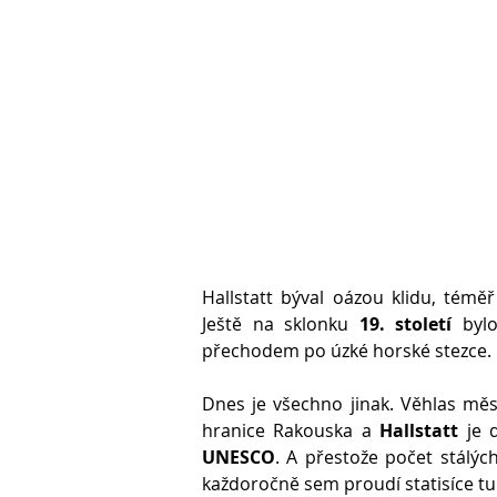
Hallstatt býval oázou klidu, tém
Ještě na sklonku
19. století
bylo
přechodem po úzké horské stezce.
Dnes je všechno jinak. Věhlas měs
hranice Rakouska a
Hallstatt
je 
UNESCO
. A přestože počet stálýc
každoročně sem proudí statisíce tur