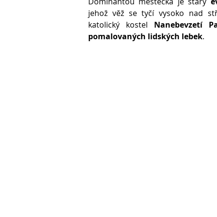
Dominantou městečka je starý
e
jehož věž se tyčí vysoko nad stř
katolický kostel
Nanebevzetí P
pomalovaných lidských lebek
.