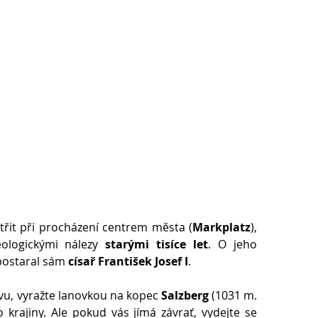
střit při procházení centrem města (
Markplatz
),
ologickými nálezy
starými tisíce let
. O jeho
ostaral sám
císař František Josef I
.
lavu, vyražte lanovkou na kopec
Salzberg
(1031 m.
o krajiny. Ale pokud vás jímá závrať, vydejte se