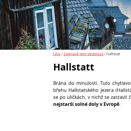
Léto
/
Zajímavé letní destinace
/ Hallstatt
Hallstatt
Brána do minulosti. Tuto chytlav
břehu Hallstatského jezera (Halls
se po uličkách, v nichž se zastavi
nejstarší solné doly v Evropě
.