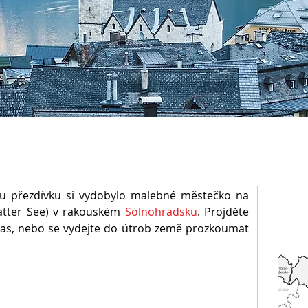
ou přezdívku si vydobylo malebné městečko na
tätter See) v rakouském
Solnohradsku
. Projděte
l čas, nebo se vydejte do útrob země prozkoumat