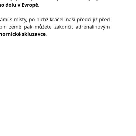
ho dolu v Evropě
.
í s místy, po nichž kráčeli naši předci již před
ubin země pak můžete zakončit adrenalinovým
 hornické skluzavce
.