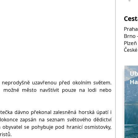
Cest
Praha
Brno 
Plzeň 
České
Ub
Ha
ěř neprodyšně uzavřenou před okolním světem.
 možné město navštívit pouze na lodi nebo
tečka dávno překonal zalesněná horská úpatí i
dokonce zapsán na seznam světového dědictví
h obyvatel se pohybuje pod hranicí osmistovky,
istů.