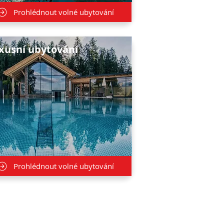
Prohlédnout volné ubytování
xusní ubytování
Prohlédnout volné ubytování