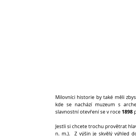
Milovníci historie by také měli zby
kde se nachází muzeum s arche
slavnostní otevření se v roce
1898
p
Jestli si chcete trochu provětrat h
n. m.). Z výšin je skvělý výhled d