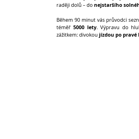
raději dolů – do
nejstaršího solné
Během 90 minut vás průvodci seznám
téměř
5000 lety
. Výpravu do hl
zážitkem: divokou
jízdou po pravé