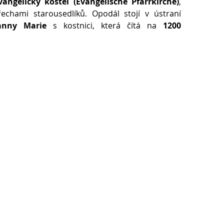
vangelický kostel (Evangelische Pfarrkirche)
,
echami starousedlíků. Opodál stojí v ústraní
anny Marie
s kostnici, která čítá na
1200