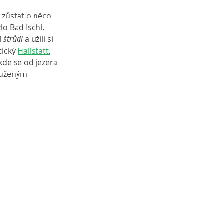
 zůstat o něco 
lo Bad Ischl. 
 
štrůdl 
a užili si 
ický 
Hallstatt
, 
de se od jezera 
ouženým 