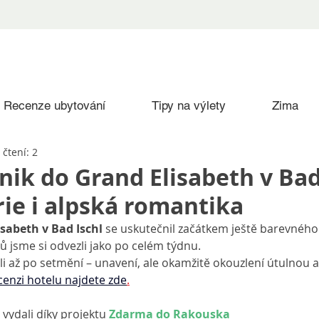
Recenze ubytování
Tipy na výlety
Zima
čtení: 2
nik do Grand Elisabeth v Bad
orie i alpská romantika
sabeth v Bad Ischl
 se uskutečnil začátkem ještě barevného 
itků jsme si odvezli jako po celém týdnu.
li až po setmění – unavení, ale okamžitě okouzlení útulnou 
cenzi hotelu najdete zde
.
 vydali díky projektu 
Zdarma do Rakouska