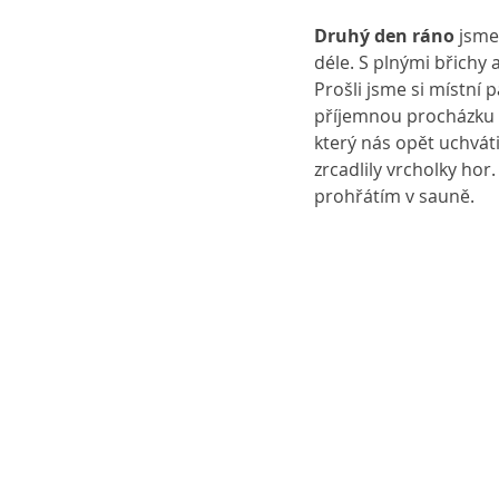
Druhý den ráno
 jsme
déle. S plnými břichy 
Prošli jsme si místní p
příjemnou procházku 
který nás opět uchvát
zrcadlily vrcholky ho
prohřátím v sauně.