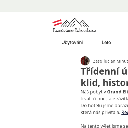
Ubytování
Léto
Zase_lucian
Minut 
Třídenní ú
klid, hist
Náš pobyt v 
Grand Eli
trval tři noci, ale záž
Do hotelu jsme dorazi
která nás přivítala. 
Re
Na tento výlet jsme se