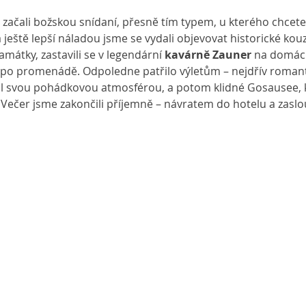
 začali božskou snídaní, přesně tím typem, u kterého chcete
a ještě lepší náladou jsme se vydali objevovat historické kouz
amátky, zastavili se v legendární 
kavárně Zauner
 na domácí
po promenádě. Odpoledne patřilo výletům – nejdřív romant
il svou pohádkovou atmosférou, a potom klidné Gosausee, k
r. Večer jsme zakončili příjemně – návratem do hotelu a zasl